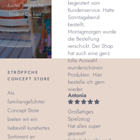
begeistert vom
hinter Ströppche
Kundenservice. Hatte
findest Du
hier
.
Sonntagabend
bestellt,
Montagmorgen wurde
die Bestellung
verschickt. Der Shop
hat auch eine ganz
tolle Auswahl
wunderschönen
STRÖPPCHE
Produkten. Hier
CONCEPT STORE
bestelle ich gern
wieder.
Als
Antonia
familiengeführter
Concept Store
Großartiges
Spielzeug
bieten wir ein
Hat alles super
liebevoll kuratiertes
gepasst!
Sortiment an