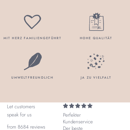
MIT HERZ FAMILIENGEFÜHRT
HOHE QUALITÄT
UMWELTFREUNDLICH
JA ZU VIELFALT
Let customers
speak for us
Perfekter
Kundenservice
from 8684 reviews
Der beste