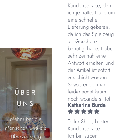
Kundenservice, den
ich je hatte. Hatte um
eine schnelle
Lieferung gebeten,
da ich das Spielzeug
als Geschenk
benötigt habe. Habe
sehr zeitnah eine
Antwort erhalten und
der Artikel ist sofort
verschickt worden.
Sowas erlebt man
ÜBER
leider sonst kaum
noch woanders. Toll!
UNS
Katharina Burda
Mehr über die
Toller Shop, bester
Menschen und die
Kundenservice
Ich bin super
Überzeugung