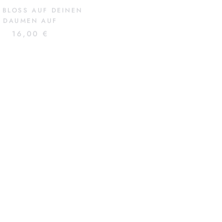
 BLOSS AUF DEINEN D
SEESUCHT
AUMEN AUF
20,00 €
16,00 €
DISCO!
ICH BIN WIE DER 
17,00 €
18,00 €