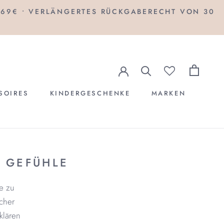
B 69€ • VERLÄNGERTES RÜCKGABERECHT VON 30
SOIRES
KINDERGESCHENKE
MARKEN
KINDERGESCHENKE
MARKEN
R GEFÜHLE
te zu
̈cher
lären