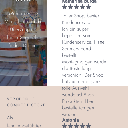
Katharina Burda
Mehr über die
Toller Shop, bester
Menschen und die
Kundenservice
Ich bin super
Überzeugung
begeistert vom
hinter Ströppche
Kundenservice. Hatte
findest Du
hier
.
Sonntagabend
bestellt,
Montagmorgen wurde
die Bestellung
verschickt. Der Shop
hat auch eine ganz
tolle Auswahl
wunderschönen
STRÖPPCHE
Produkten. Hier
CONCEPT STORE
bestelle ich gern
wieder.
Als
Antonia
familiengeführter