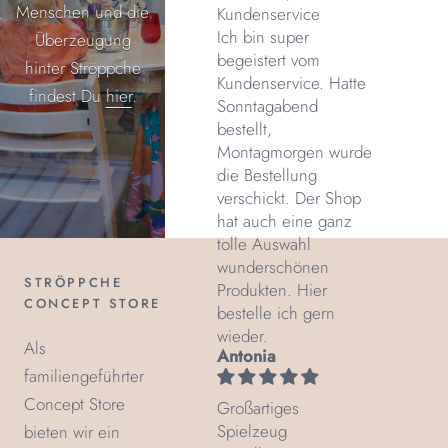
Menschen und die
Kundenservice
Ich bin super
Überzeugung
begeistert vom
hinter Ströppche
Kundenservice. Hatte
findest Du
hier
.
Sonntagabend
bestellt,
Montagmorgen wurde
die Bestellung
verschickt. Der Shop
hat auch eine ganz
tolle Auswahl
wunderschönen
STRÖPPCHE
Produkten. Hier
CONCEPT STORE
bestelle ich gern
wieder.
Als
Antonia
familiengeführter
Concept Store
Großartiges
Spielzeug
bieten wir ein