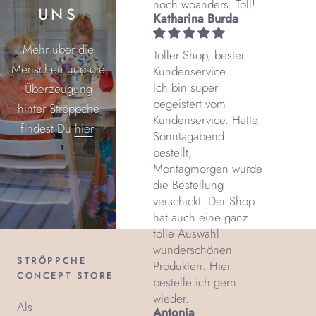
noch woanders. Toll!
UNS
Katharina Burda
Mehr über die
Toller Shop, bester
Menschen und die
Kundenservice
Ich bin super
Überzeugung
begeistert vom
hinter Ströppche
Kundenservice. Hatte
findest Du
hier
.
Sonntagabend
bestellt,
Montagmorgen wurde
die Bestellung
verschickt. Der Shop
hat auch eine ganz
tolle Auswahl
wunderschönen
STRÖPPCHE
Produkten. Hier
CONCEPT STORE
bestelle ich gern
wieder.
Als
Antonia